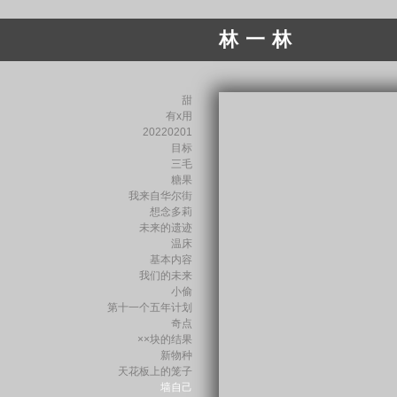
林 一 林
甜
有x用
20220201
目标
三毛
糖果
我来自华尔街
想念多莉
未来的遗迹
温床
基本内容
我们的未来
小偷
第十一个五年计划
奇点
××块的结果
新物种
天花板上的笼子
墙自己