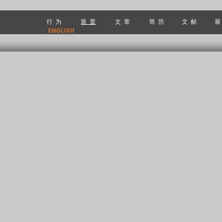
行 为
装 置
文 章
简 历
文 献
展
ENGLISH