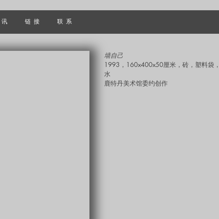
 讯
链 接
联 系
墙自己
1993，
160x400x50厘米，砖，塑料袋
水
​鹿特丹美术馆委约创作