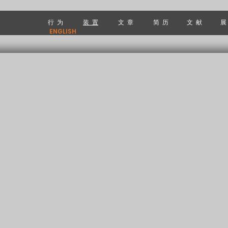
行 为
装 置
文 章
简 历
文 献
展
ENGLISH