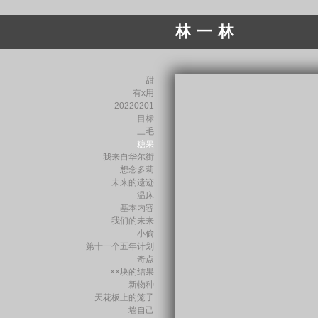
林 一 林
甜
有x用
20220201
目标
三毛
糖果
我来自华尔街
想念多莉
未来的遗迹
温床
基本内容
我们的未来
小偷
第十一个五年计划
奇点
××块的结果
新物种
天花板上的笼子
墙自己