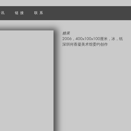
 讯
链 接
联 系
糖果
2006，400x100x100厘米，冰，纸
​深圳何香凝美术馆委约创作