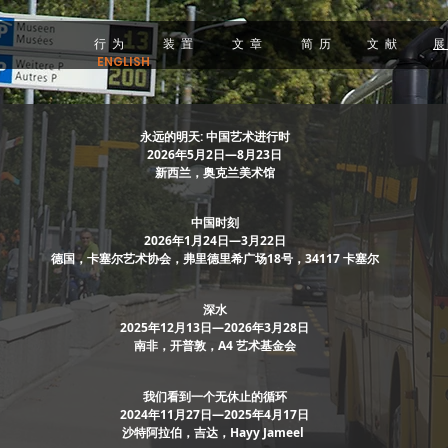
行 为
装 置
文 章
简 历
文 献
展
ENGLISH
永远的明天: 中国艺术进行时
2026年5月2日—8月23日
新西兰，奥克兰美术馆
中国时刻
2026年1月24日—3月22日
德国，卡塞尔艺术协会，弗里德里希广场18号，34117 卡塞尔
深水
2025年12月13日—2026年3月28日
南非，开普敦，A4 艺术基金会
我们看到一个无休止的循环
2024年11月27日—2025年4月17日
沙特阿拉伯，吉达，Hayy Jameel