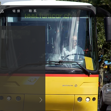
 讯
链 接
联 系